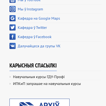
Мы ў Instagram
Кафедра на Google Maps
Кафедра ў Twitter
Кафедра ў Facebook
Далучайцеся да групы VK
КАРЫСНЫЯ СПАСЫЛКІ
Навучальныя курсы ГДУ-Профі
ИПКиП запрашае на навучальныя курсы