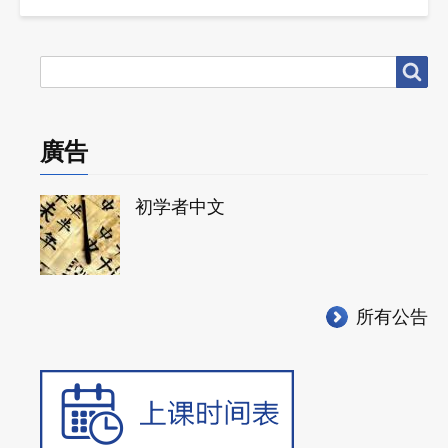
搜
搜尋
尋
廣告
初学者中文
所有公告