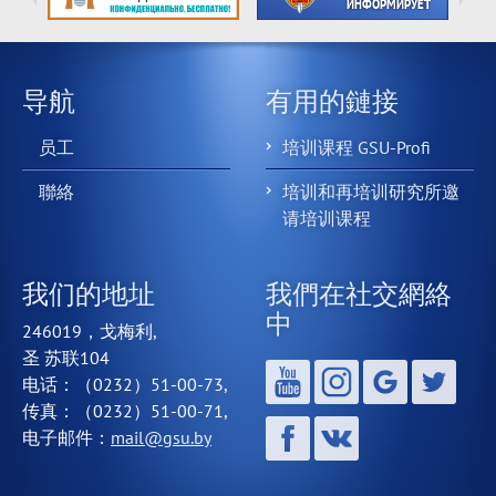
导航
有用的鏈接
员工
培训课程 GSU-Profi
聯絡
培训和再培训研究所邀
请培训课程
我们的地址
我們在社交網絡
中
246019，戈梅利,
圣 苏联104
电话：（0232）51-00-73,
传真：（0232）51-00-71,
电子邮件：
mail@gsu.by