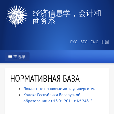
经济信息学，会计和
商务系
主選單
НОРМАТИВНАЯ БАЗА
Локальные правовые акты университета
Кодекс Республики Беларусь об
образовании от 13.01.2011 г. № 243-З