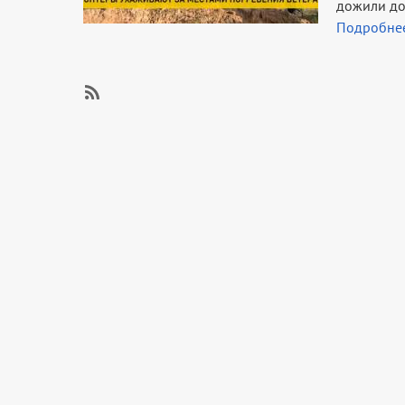
дожили до
Подробне
SubscribeПодписаться
на
Волонтёрство