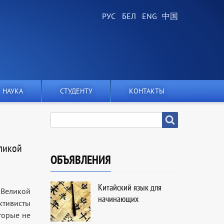
НАУКА
СТУДЕНТУ
КОНТАКТЫ
SEARCH
Search
ликой
ОБЪЯВЛЕНИЯ
Китайский язык для
 Великой
начинающих
ктивисты
торые не